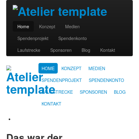
Home
Konzept
Medien
Spendenprojekt
Spendenkonto
Laufstrecke
Sponsoren
Blog
Kontakt
HOME
KONZEPT
MEDIEN
SPENDENPROJEKT
SPENDENKONTO
LAUFSTRECKE
SPONSOREN
BLOG
KONTAKT
Das war der