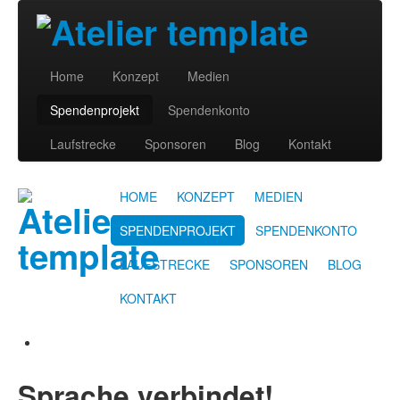
Home
Konzept
Medien
Spendenprojekt
Spendenkonto
Laufstrecke
Sponsoren
Blog
Kontakt
HOME
KONZEPT
MEDIEN
SPENDENPROJEKT
SPENDENKONTO
LAUFSTRECKE
SPONSOREN
BLOG
KONTAKT
Sprache verbindet!