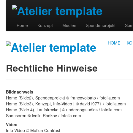
Home
Konzept
Medien
Spendenprojekt
Spe
HOME
KO
Rechtliche Hinweise
Bildnachweis
Home (Slide2), Spendenprojekt © francovolpato / fotolia.com
Home (Slide3), Konzept, Info-Video | © david19771 / fotolia.com
Home (Slide 4), Laufstrecke | © underdogstudios / fotolia.com
Sponsoren © Ivelin Radkov / fotolia.com
Video
Info-Video © Motion Contrast