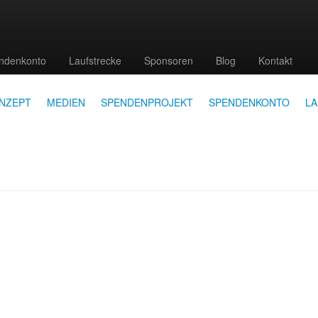
ndenkonto
Laufstrecke
Sponsoren
Blog
Kontakt
NZEPT
MEDIEN
SPENDENPROJEKT
SPENDENKONTO
L